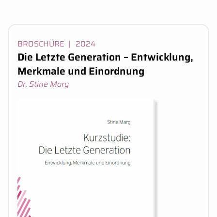
Beiträge:
BROSCHÜRE
|
Erscheinungsjahr:
2024
Die Letzte Generation – Entwicklung,
Merkmale und Einordnung
Urheber:in
Dr. Stine Marg