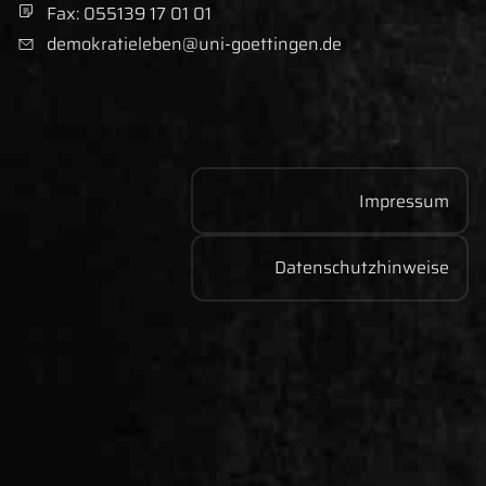
Fax
nummer
:
055139 17 01 01
demokratieleben@uni-goettingen.de
E-Mail-Adresse:
Impressum
Datenschutzhinweise