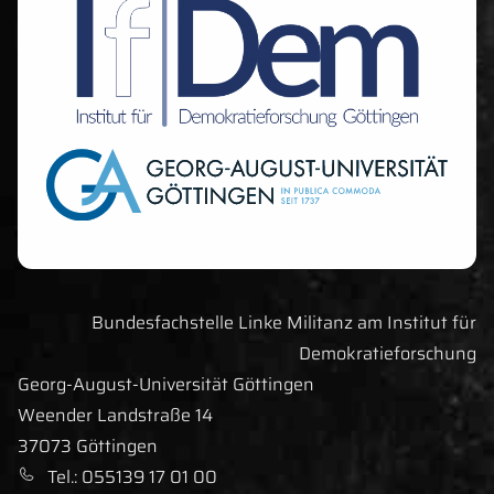
Bundesfachstelle Linke Militanz am Institut für
Demokratieforschung
Georg-August-Universität Göttingen
Straße:
Weender Landstraße 14
Ort:
37073
Göttingen
Tel
efonnummer
.
:
055139 17 01 00