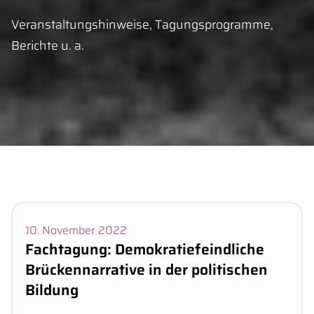
Veranstaltungshinweise, Tagungsprogramme,
Kurzbeschreibung:
Berichte u. a.
Veranstaltungsdaten:
10. November 2022
Fachtagung: Demokratiefeindliche
Brückennarrative in der politischen
Bildung