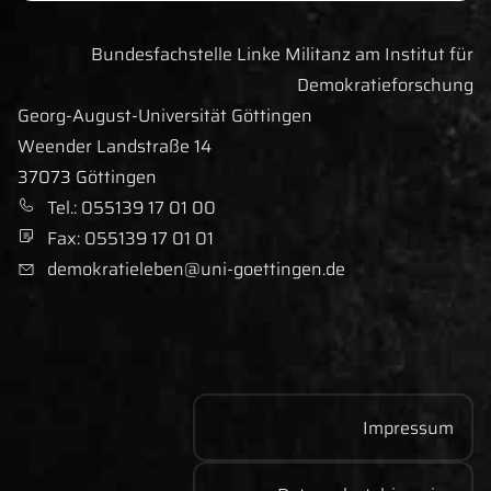
Bundesfachstelle Linke Militanz am Institut für
Demokratieforschung
Georg-August-Universität Göttingen
Straße:
Weender Landstraße 14
Ort:
37073
Göttingen
Tel
efonnummer
.
:
055139 17 01 00
Fax
nummer
:
055139 17 01 01
demokratieleben@uni-goettingen.de
E-Mail-Adresse:
Impressum