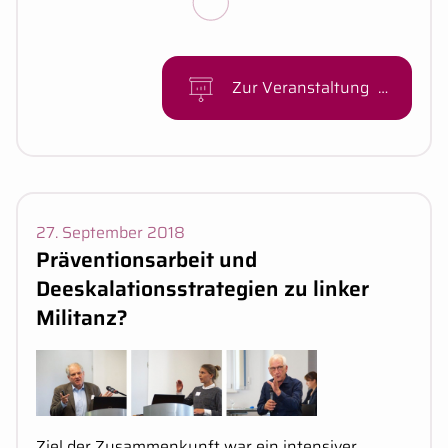
Zur Veranstaltung
Veranstaltungsdaten:
27. September 2018
Präventionsarbeit und
Deeskalationsstrategien zu linker
Militanz?
Kurzbeschreibung:
Ziel der Zusammenkunft war ein intensiver,