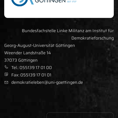
Bundesfachstelle Linke Militanz am Institut für
Demokratieforschung
Georg-August-Universität Göttingen
Straße:
Weender Landstraße 14
Ort:
37073
Göttingen
Tel
efonnummer
.
:
055139 17 01 00
Fax
nummer
:
055139 17 01 01
demokratieleben@uni-goettingen.de
E-Mail-Adresse: