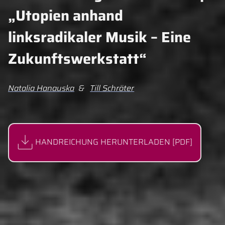
„Utopien anhand
linksradikaler Musik – Eine
Zukunftswerkstatt“
Urheber:innen:
Natalia Hanauska
&
Till Schröter
HANDREICHUNG HERUNTERLADEN [PDF]