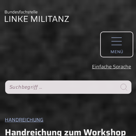
MENÜ
Einfache Sprache
S
Suche
PUBLIKATIONSFORM
WEITERE BEITRÄGE ZUM THEMA
HANDREICHUNG
.
Handreichung zum Workshop