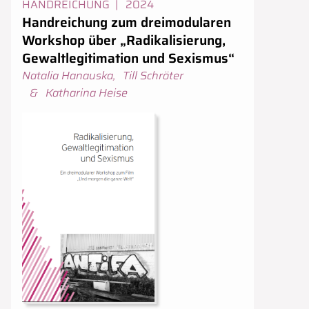
HANDREICHUNG
|
Erscheinungsjahr:
2024
Handreichung zum dreimodularen
Workshop über „Radikalisierung,
Gewaltlegitimation und Sexismus“
Urheber:innen
Natalia Hanauska
,
Till Schröter
&
Katharina Heise